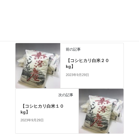
○
販売価格：お問合せください
○規格：３０kg１袋
○包装形態：検査用紙袋
前の記事
【コシヒカリ白米２０
kg】
2023年9月29日
次の記事
【コシヒカリ白米１０
kg】
2023年9月29日