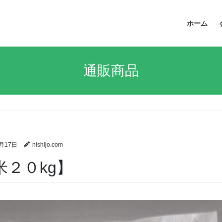
ホーム
通販商品
3月17日
nishijo.com
２０kg】