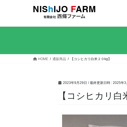
コ
ナ
ン
ビ
テ
ゲ
ン
ー
ツ
シ
へ
ョ
ス
ン
キ
に
ッ
移
HOME
通販商品
【コシヒカリ白米２０kg】
プ
動
2023年9月29日
/ 最終更新日時 :
2025年
【コシヒカリ白米