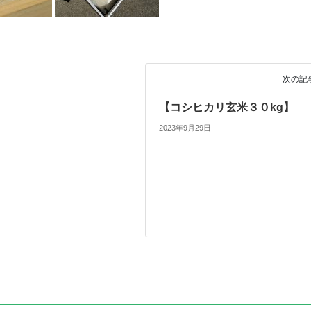
次の記
【コシヒカリ玄米３０kg】
2023年9月29日