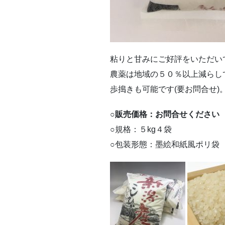
粘りと甘みにご好評をいただい
農薬は地域の５０％以上減らし
歩搗きも可能です(要お問合せ)
○
販売価格：お問合せください
○規格：５kg４袋
○包装形態：墨絵和紙風ポリ袋