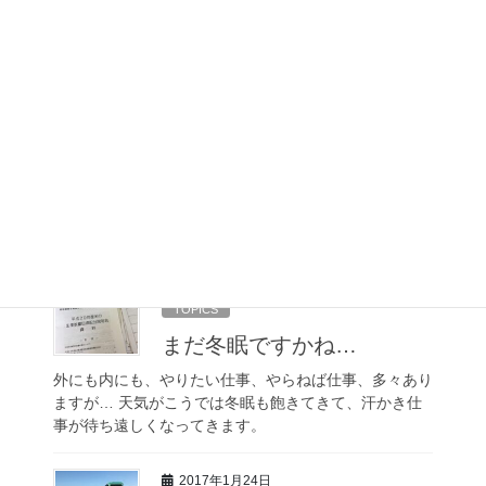
2017年3月13日
TOPICS
土木業者！？
そろそろ冬眠が終わり、動き始めました。 田んぼの増
加に伴って、苗場を造成しています。 大きいユンボ
は、エアコンにラジオまで付いていてかなり快適に作業
できます！ しかし、未だこの時期の田んぼは柔らか
く、とりあえずの地作りも […]
2017年2月2日
TOPICS
まだ冬眠ですかね…
外にも内にも、やりたい仕事、やらねば仕事、多々あり
ますが… 天気がこうでは冬眠も飽きてきて、汗かき仕
事が待ち遠しくなってきます。
2017年1月24日